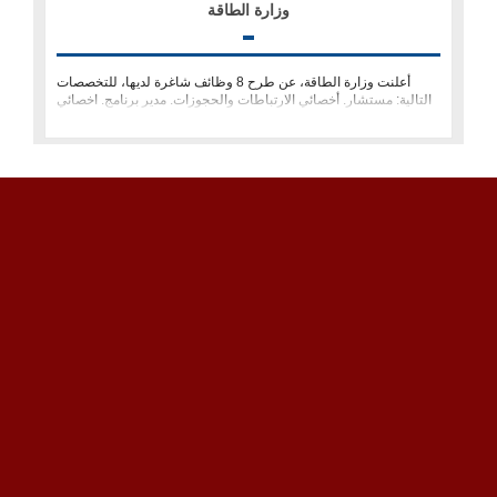
وزارة الطاقة
أعلنت وزارة الطاقة، عن طرح 8 وظائف شاغرة لديها، للتخصصات
التالية: مستشار. أخصائي الارتباطات والحجوزات. مدير برنامج. اخصائي
خدمات م