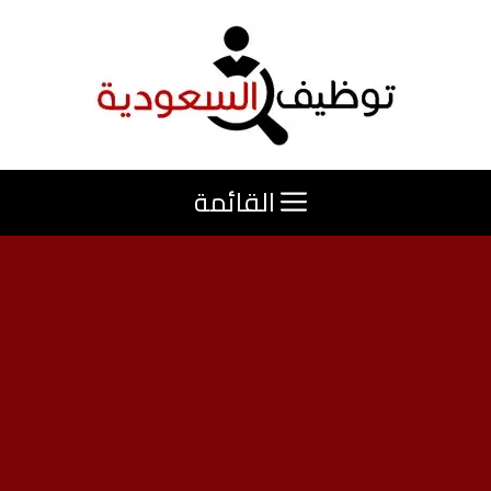
نتقل
لى
لمحتوى
القائمة