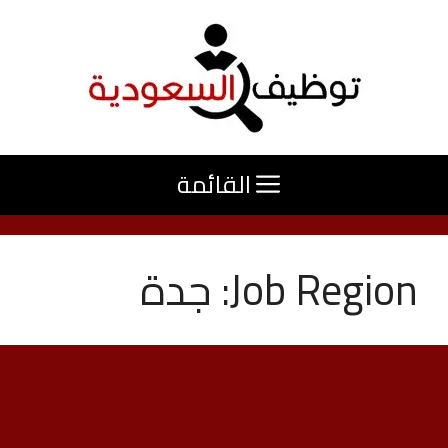
نتقل
لى
لمحتوى
القائمة
Job Region:
جدة