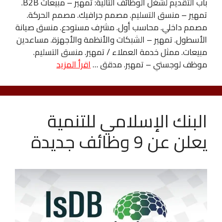
باب التقديم لشغل الوظائف التالية: تمهير – مبيعات B2B.
تمهير – منسق التسليم. مصمم جرافيك. مصمم الحركة.
مصمم داخلي. محاسب أول. مشرف مستودع. منسق صيانة
الأسطول. تمهير – الشبكات والأنظمة والأجهزة. مساعدين
مبيعات. ممثل خدمة العملاء / تمهير. منسق التسليم.
موظف لوجستي – تمهير. مدقق …
اقرأ المزيد
‏البنك الإسلامي للتنمية
يعلن عن 9 وظائف جديدة