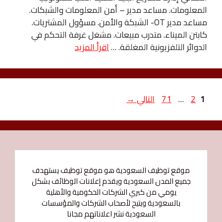
المعلومات. مساعد مدير – أمن المعلومات والشبكات.
مساعد مدير OT- الشبكة والأمن. مسؤول المشتريات.
كابتن الميناء. متدرب مبيعات. مشغل غرفة التحكم في
الدوائر التلفزيونية المغلقة. …
اقرأ المزيد
Page
Page
Page
1
2
…
71
التالي
→
موقع توظيف السعودية هو موقع توظيف يستهدف
جميع المدن السعودية ويقدم إعلانات الوظائف بشكل
يومي من كبري الشركات الحكومية والأهلية
بالسعودية ويتيح لأصحاب الشركات والمؤسسات
السعودية نشر اعلاناتهم مجانا