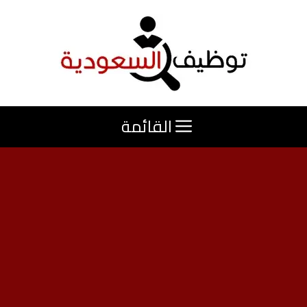
نتقل
لى
لمحتوى
القائمة