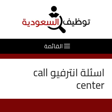
نتقل
لى
لمحتوى
القائمة
اسئلة انترفيو call
center