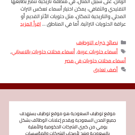
الزبائن، على سبيل المثال، في منطقة تاريخية تتميز بطابعها
التقليدي والثقافي، يمكن اختيار أسماء تعكس التراث
المحلي والتاريخية للمكان، مثل حلويات الأثر القديم أو
عراقة الحلويات التراثية. أما في المناطق …
اقرأ المزيد
التصنيفات
نصائح خبراء التوظيف
الوسوم
أسماء حلويات عربية
,
أسماء محلات حلويات بالاسباني
,
أسماء محلات حلويات في مصر
أضف تعليق
موقع توظيف السعودية هو موقع توظيف يستهدف
جميع المدن السعودية ويقدم إعلانات الوظائف بشكل
يومي من كبري الشركات الحكومية والأهلية
بالسعودية ويتيح لأصحاب الشركات والمؤسسات