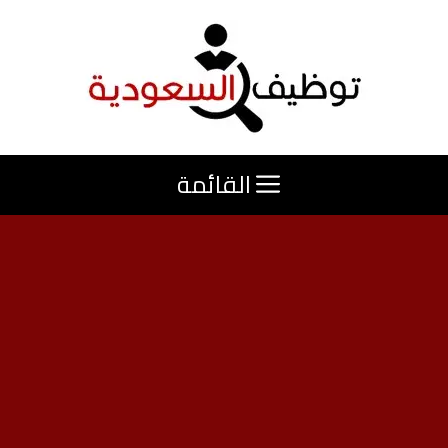
نتقل
لى
لمحتوى
القائمة