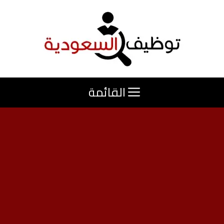
نتقل
لى
لمحتوى
القائمة