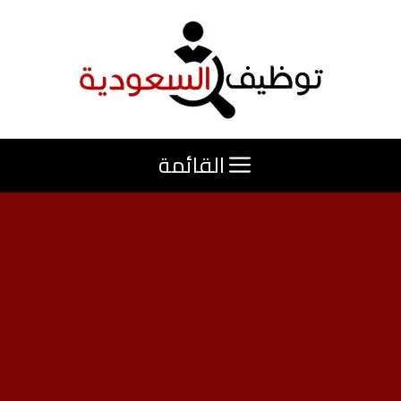
نتقل
لى
لمحتوى
القائمة