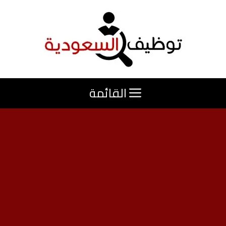
نتقل
لى
لمحتوى
القائمة