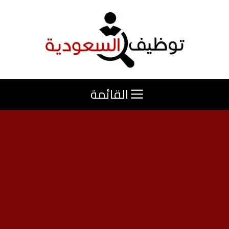
نتقل
لى
لمحتوى
القائمة