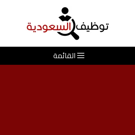
نتقل
لى
لمحتوى
القائمة