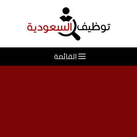
نتقل
لى
لمحتوى
القائمة