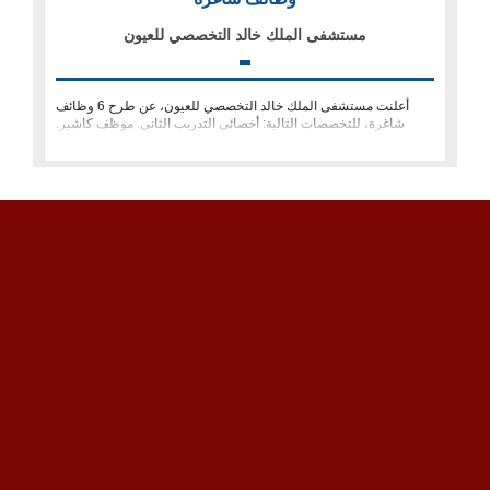
مستشفى الملك خالد التخصصي للعيون
أعلنت مستشفى الملك خالد التخصصي للعيون، عن طرح 6 وظائف
شاغرة، للتخصصات التالية: أخصائي التدريب الثاني. موظف كاشير.
مساعد صيدلي. مه�