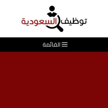
نتقل
لى
لمحتوى
القائمة