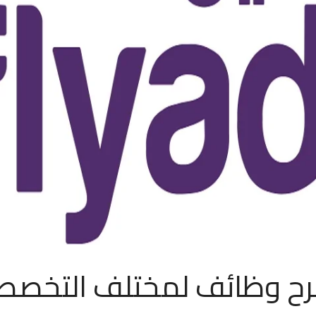
رح وظائف لمختلف التخصصا