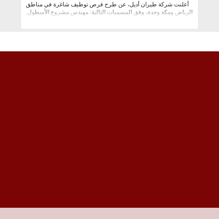
أعلنت شركة طيران أديل، عن طرح فرص توظيف شاغرة في مناطق
الرياض ومكة وجدة، وفق المسميات التالية: مهندس مشروع الأسطول.
قائد التحليلات ال