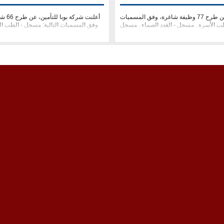
أعلنت شركة بوبا للتأمين، عن طرح 77 وظيفة شاغرة، وفق المسميات
أعلنت 
طب الأسرة . مسجل - الغدد الصماء . مسجل
وفق المسميات التالية: مسجل - الطب ال
OB/GYN . مسجل - طب الأط�