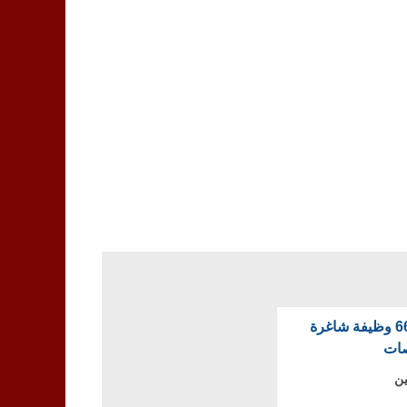
شركة بوبا للتأمين تعلن عن 66 وظيفة شاغرة
صات
ين