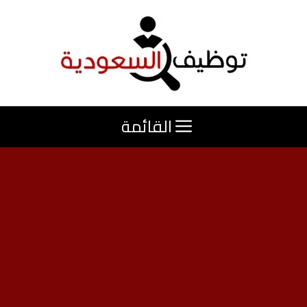
نتقل
لى
لمحتوى
القائمة