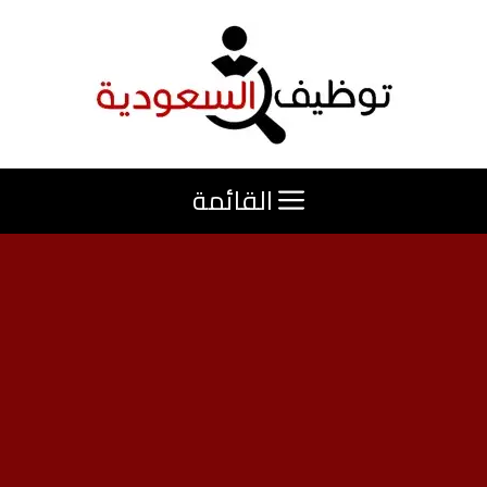
نتقل
لى
لمحتوى
القائمة